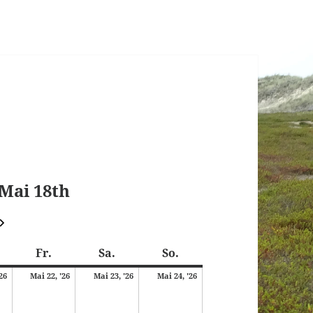
Mai 18th
Weiter
onnerstag
Freitag
Samstag
Sonntag
Fr.
Sa.
So.
21.
22.
23.
24.
'26
Mai 22, '26
Mai 23, '26
Mai 24, '26
Mai
Mai
Mai
Mai
2026
2026
2026
2026