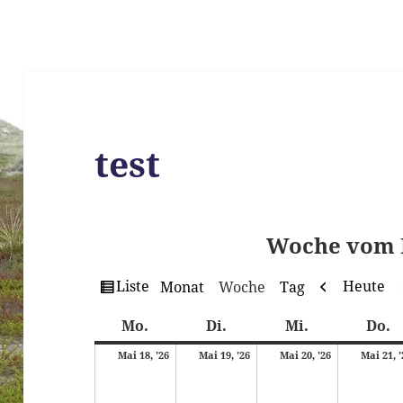
test
Woche vom 
Ansicht
Zurück
Liste
Heute
Monat
Woche
Tag
als
Montag
Dienstag
Mittwoch
D
Mo.
Di.
Mi.
Do.
18.
19.
20.
Mai 18, '26
Mai 19, '26
Mai 20, '26
Mai 21, 
Mai
Mai
Mai
2026
2026
2026