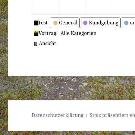
Kategorien
Fest
General
Kundgebung
on
Vortrag
Alle Kategorien
ausdrucken
Ansicht
Datenschutzerklärung
Stolz präsentiert 