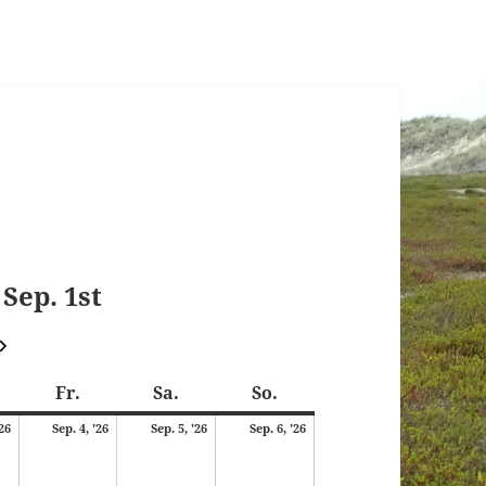
Sep. 1st
Weiter
onnerstag
Freitag
Samstag
Sonntag
Fr.
Sa.
So.
3.
4.
5.
6.
'26
Sep. 4, '26
Sep. 5, '26
Sep. 6, '26
September
September
September
September
2026
2026
2026
2026