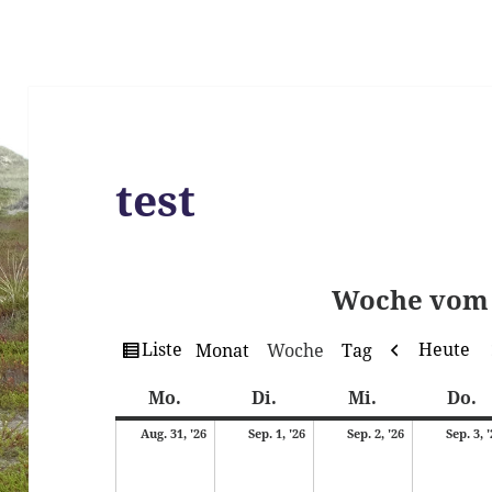
test
Woche vom 
Ansicht
Zurück
Liste
Heute
Monat
Woche
Tag
als
Montag
Dienstag
Mittwoch
D
Mo.
Di.
Mi.
Do.
31.
1.
2.
Aug. 31, '26
Sep. 1, '26
Sep. 2, '26
Sep. 3, 
August
September
September
2026
2026
2026