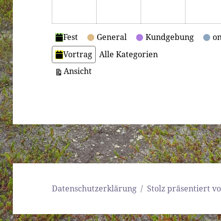
Kategorien
Fest
General
Kundgebung
on
Vortrag
Alle Kategorien
ausdrucken
Ansicht
Datenschutzerklärung
Stolz präsentiert 