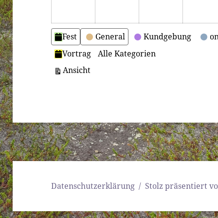
Kategorien
Fest
General
Kundgebung
on
Vortrag
Alle Kategorien
ausdrucken
Ansicht
Datenschutzerklärung
Stolz präsentiert 