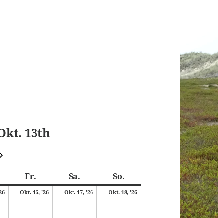
kt. 13th
Weiter
onnerstag
Freitag
Samstag
Sonntag
Fr.
Sa.
So.
15.
16.
17.
18.
'26
Okt. 16, '26
Okt. 17, '26
Okt. 18, '26
Oktober
Oktober
Oktober
Oktober
2026
2026
2026
2026