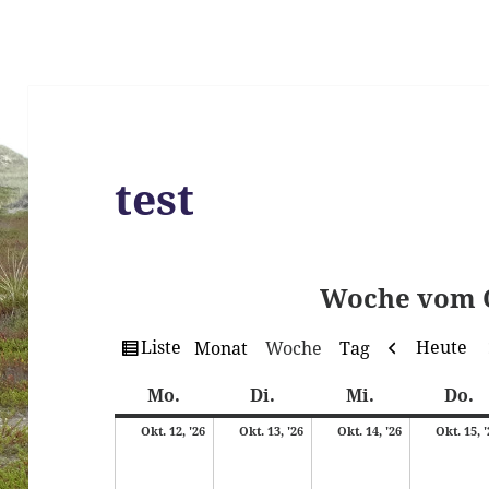
test
Woche vom O
Ansicht
Zurück
Liste
Heute
Monat
Woche
Tag
als
Montag
Dienstag
Mittwoch
D
Mo.
Di.
Mi.
Do.
12.
13.
14.
Okt. 12, '26
Okt. 13, '26
Okt. 14, '26
Okt. 15, 
Oktober
Oktober
Oktober
2026
2026
2026