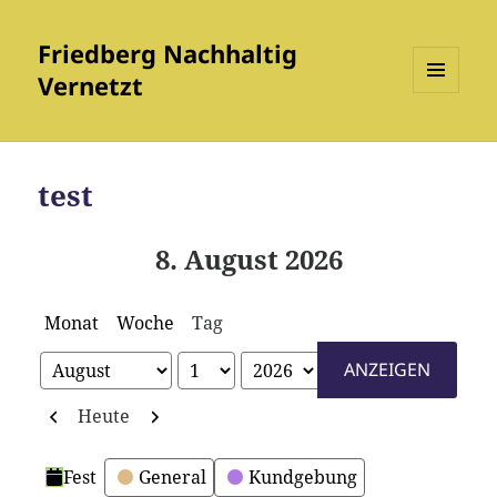
Friedberg Nachhaltig
Vernetzt
MENÜ
UND
WIDGETS
test
8. August 2026
Monat
Woche
Tag
Monat
Tag
Jahr
Zurück
Weiter
Heute
Kategorien
Fest
General
Kundgebung