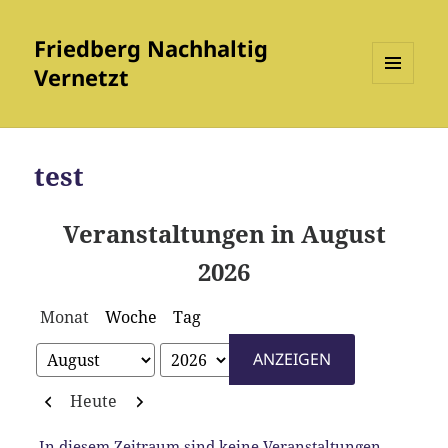
Friedberg Nachhaltig
Vernetzt
MENÜ
UND
WIDGETS
test
Veranstaltungen in August
2026
Monat
Woche
Tag
Monat
Jahr
Zurück
Weiter
Heute
In diesem Zeitraum sind keine Veranstaltungen