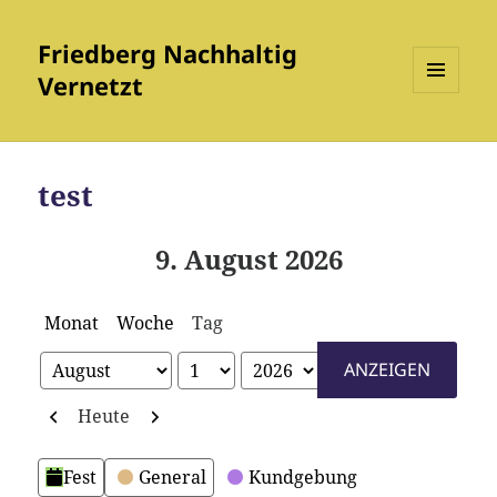
Friedberg Nachhaltig
Vernetzt
MENÜ
UND
WIDGETS
test
9. August 2026
Monat
Woche
Tag
Monat
Tag
Jahr
Zurück
Weiter
Heute
Kategorien
Fest
General
Kundgebung