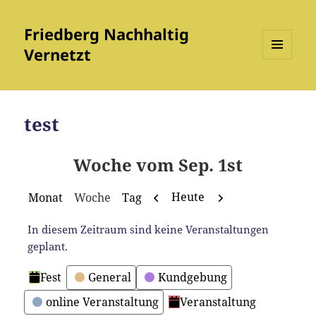
Friedberg Nachhaltig
Vernetzt
MENÜ
UND
WIDGETS
test
Woche vom Sep. 1st
Zurück
Weiter
Heute
Monat
Woche
Tag
In diesem Zeitraum sind keine Veranstaltungen
geplant.
Kategorien
Fest
General
Kundgebung
online Veranstaltung
Veranstaltung