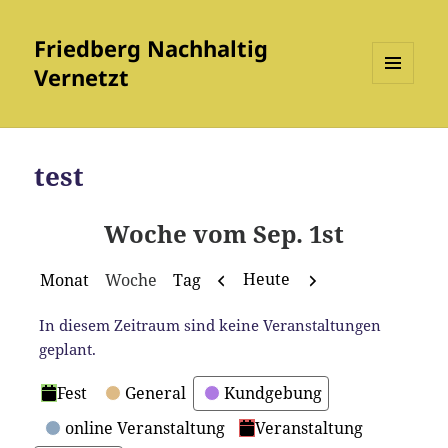
Friedberg Nachhaltig
Vernetzt
MENÜ
UND
WIDGETS
test
Woche vom Sep. 1st
Zurück
Weiter
Heute
Monat
Woche
Tag
In diesem Zeitraum sind keine Veranstaltungen
geplant.
Kategorien
Fest
General
Kundgebung
online Veranstaltung
Veranstaltung