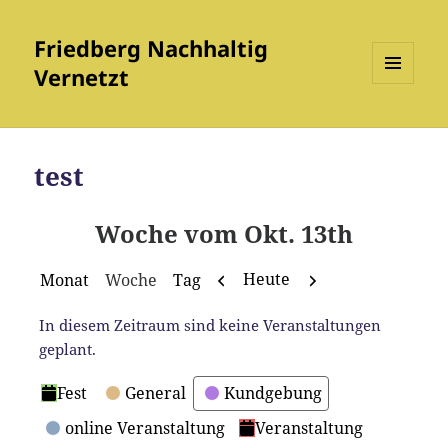
Friedberg Nachhaltig
Vernetzt
MENÜ
UND
WIDGETS
test
Woche vom Okt. 13th
Zurück
Weiter
Heute
Monat
Woche
Tag
In diesem Zeitraum sind keine Veranstaltungen
geplant.
Kategorien
Fest
General
Kundgebung
online Veranstaltung
Veranstaltung