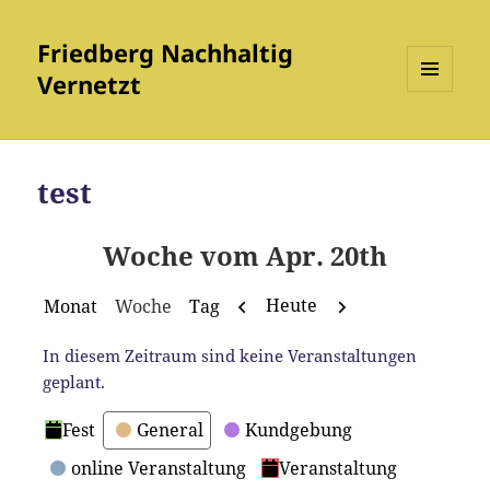
Friedberg Nachhaltig
Vernetzt
MENÜ
UND
WIDGETS
test
Woche vom Apr. 20th
Zurück
Weiter
Heute
Monat
Woche
Tag
In diesem Zeitraum sind keine Veranstaltungen
geplant.
Kategorien
Fest
General
Kundgebung
online Veranstaltung
Veranstaltung