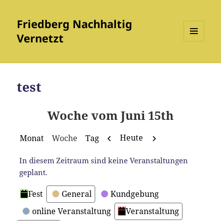
Friedberg Nachhaltig
Vernetzt
MENÜ
UND
WIDGETS
test
Woche vom Juni 15th
Zurück
Weiter
Heute
Monat
Woche
Tag
In diesem Zeitraum sind keine Veranstaltungen
geplant.
Kategorien
Fest
General
Kundgebung
online Veranstaltung
Veranstaltung