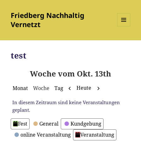
Friedberg Nachhaltig
Vernetzt
MENÜ
UND
WIDGETS
test
Woche vom Okt. 13th
Zurück
Weiter
Heute
Monat
Woche
Tag
In diesem Zeitraum sind keine Veranstaltungen
geplant.
Kategorien
Fest
General
Kundgebung
online Veranstaltung
Veranstaltung