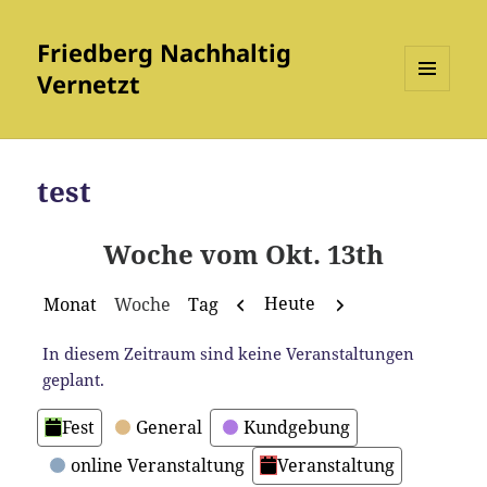
Friedberg Nachhaltig
Vernetzt
MENÜ
UND
WIDGETS
test
Woche vom Okt. 13th
Zurück
Weiter
Heute
Monat
Woche
Tag
In diesem Zeitraum sind keine Veranstaltungen
geplant.
Kategorien
Fest
General
Kundgebung
online Veranstaltung
Veranstaltung