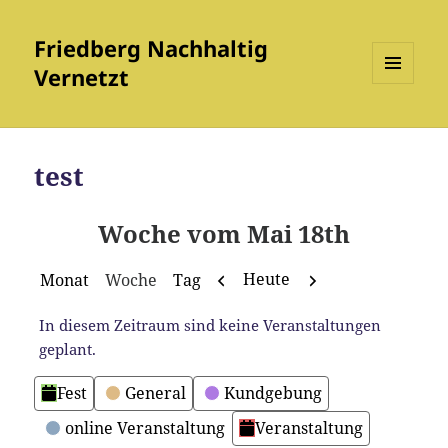
Friedberg Nachhaltig
Vernetzt
MENÜ
UND
WIDGETS
test
Woche vom Mai 18th
Zurück
Weiter
Heute
Monat
Woche
Tag
In diesem Zeitraum sind keine Veranstaltungen
geplant.
Kategorien
Fest
General
Kundgebung
online Veranstaltung
Veranstaltung