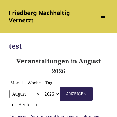
Friedberg Nachhaltig
Vernetzt
MENÜ
UND
WIDGETS
test
Veranstaltungen in August
2026
Monat
Woche
Tag
Monat
Jahr
Zurück
Weiter
Heute
In diesem Zeitraum sind keine Veranstaltungen